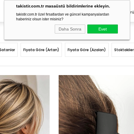
takistir.com.tr masaüstü bildirimlerine ekleyin.
Erkek Takı
Çocuk Aksesuar
Geçici Dövme
Saç Ürü
takistir.com.tr özel fırsatlardan ve güncel kampanyalardan
haberiniz olsun ister misiniz?
Daha Sonra
Evet
Satanlar
Fiyata Göre (Artan)
Fiyata Göre (Azalan)
Stoktakiler