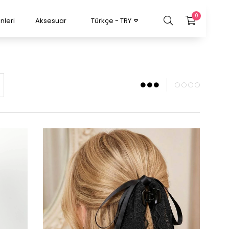
0
nleri
Aksesuar
Türkçe - TRY