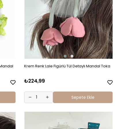
Krem Renk Lale Figürlü Tül Detaylı Mandal Toka
₺224,99
Sepete Ekle