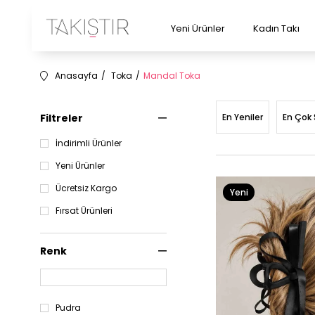
Yeni Ürünler
Kadın Takı
Anasayfa
Toka
Mandal Toka
Filtreler
En Yeniler
En Çok 
İndirimli Ürünler
Yeni Ürünler
Ücretsiz Kargo
Yeni
Fırsat Ürünleri
Renk
Pudra