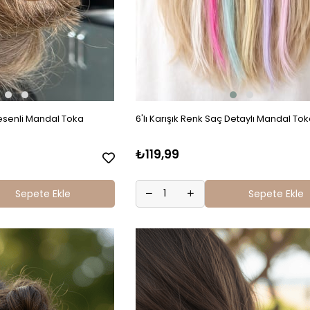
esenli Mandal Toka
6'lı Karışık Renk Saç Detaylı Mandal To
₺119,99
Sepete Ekle
Sepete Ekle