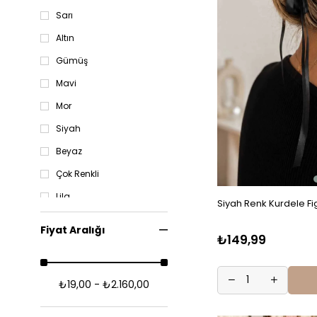
Sarı
Altın
Gümüş
Mavi
Mor
Siyah
Beyaz
Çok Renkli
Lila
Siyah Renk Kurdele F
Turuncu
Fiyat Aralığı
₺149,99
Lacivert
Yeşil
₺19,00 - ₺2.160,00
Kırmızı
Turkuaz