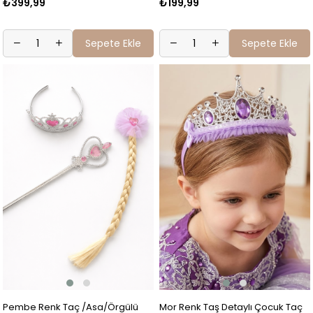
₺399,99
₺199,99
Sepete Ekle
Sepete Ekle
Pembe Renk Taç /Asa/Örgülü
Mor Renk Taş Detaylı Çocuk Taç