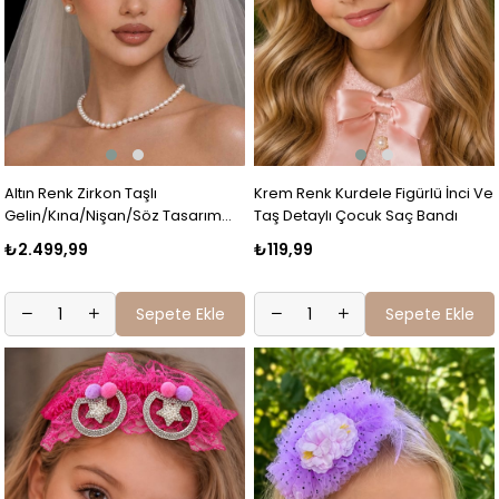
Altın Renk Zirkon Taşlı
Krem Renk Kurdele Figürlü İnci Ve
Gelin/Kına/Nişan/Söz Tasarım
Taş Detaylı Çocuk Saç Bandı
Taç
₺2.499,99
₺119,99
Sepete Ekle
Sepete Ekle