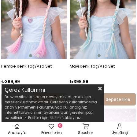
Pembe Renk Taç/Asa Set
Mavi Renk Taç/Asa Set
₺399,99
₺399,99
Çerez Kullanımı
Bu web sitesi kullanıcı deneyimini artırmak için
Sepete Ekle
Sepete Ekle
çerezler kullanmaktadır. Çerezlerin kullanılmasına
onay vermemeniz durumunda kullandığınız
internet tarayıcısının ayarlarından çerezleri iptal
edebilirsiniz. Politika için
BURAYA
tıklayınız.
0
Anasayfa
Favorilerim
Sepetim
Üye Girişi