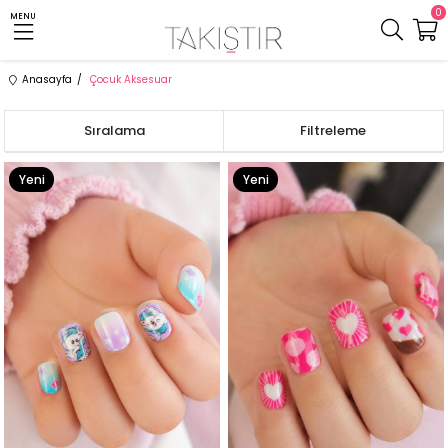
0
MENU
Anasayfa
Çocuk Aksesuar
Sıralama
Filtreleme
Yeni
Yeni