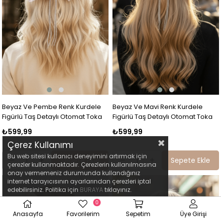
Beyaz Ve Pembe Renk Kurdele
Beyaz Ve Mavi Renk Kurdele
Figürlü Taş Detaylı Otomat Toka
Figürlü Taş Detaylı Otomat Toka
₺599,99
₺599,99
Çerez Kullanımı
Bu web sitesi kullanıcı deneyimini artırmak için
Sepete Ekle
Sepete Ekle
çerezler kullanmaktadır. Çerezlerin kullanılmasına
onay vermemeniz durumunda kullandığınız
internet tarayıcısının ayarlarından çerezleri iptal
edebilirsiniz. Politika için
BURAYA
tıklayınız.
0
Anasayfa
Favorilerim
Sepetim
Üye Girişi