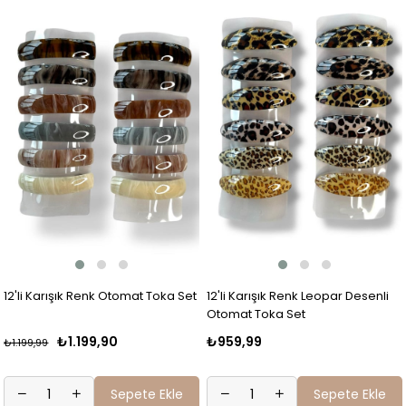
12'li Karışık Renk Otomat Toka Set
12'li Karışık Renk Leopar Desenli
Otomat Toka Set
₺1.199,90
₺959,99
₺1.199,99
Sepete Ekle
Sepete Ekle