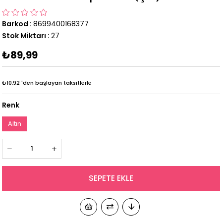
Barkod
:
8699400168377
Stok Miktarı
:
27
₺89,99
₺10,92
'den başlayan taksitlerle
Renk
Altın