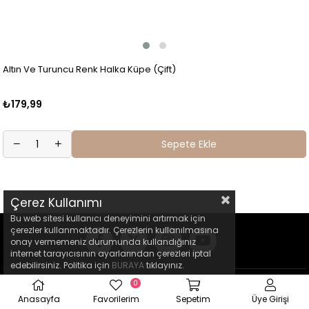
Altın Ve Turuncu Renk Halka Küpe (Çift)
₺179,99
Sepete Ekle
Çerez Kullanımı
Bu web sitesi kullanıcı deneyimini artırmak için
çerezler kullanmaktadır. Çerezlerin kullanılmasına
onay vermemeniz durumunda kullandığınız
internet tarayıcısının ayarlarından çerezleri iptal
edebilirsiniz. Politika için
BURAYA
tıklayınız.
0
Anasayfa
Favorilerim
Sepetim
Üye Girişi