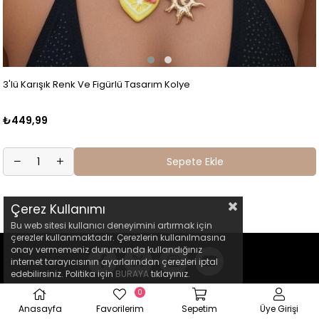
3'lü Karışık Renk Ve Figürlü Tasarım Kolye
₺449,99
Sepete Ekle
Çerez Kullanımı
Bu web sitesi kullanıcı deneyimini artırmak için
çerezler kullanmaktadır. Çerezlerin kullanılmasına
onay vermemeniz durumunda kullandığınız
internet tarayıcısının ayarlarından çerezleri iptal
edebilirsiniz. Politika için
BURAYA
tıklayınız.
0
Anasayfa
Favorilerim
Sepetim
Üye Girişi