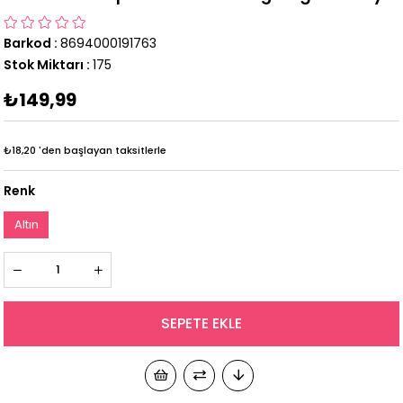
Barkod
:
8694000191763
Stok Miktarı
:
175
₺149,99
₺18,20
'den başlayan taksitlerle
Renk
Altın