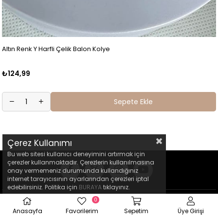
Altın Renk Y Harfli Çelik Balon Kolye
₺124,99
Sepete Ekle
Çerez Kullanımı
Bu web sitesi kullanıcı deneyimini artırmak için
çerezler kullanmaktadır. Çerezlerin kullanılmasına
onay vermemeniz durumunda kullandığınız
internet tarayıcısının ayarlarından çerezleri iptal
edebilirsiniz. Politika için
BURAYA
tıklayınız.
0
Anasayfa
Favorilerim
Sepetim
Üye Girişi