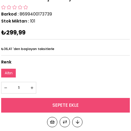
Barkod
:
8699400173739
Stok Miktarı
:
101
₺299,99
₺36,41
'den başlayan taksitlerle
Renk
Altın