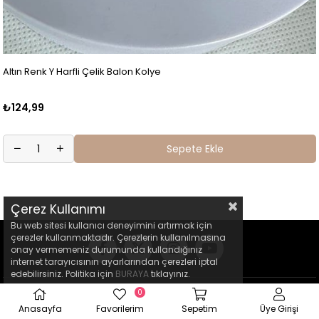
Altın Renk Y Harfli Çelik Balon Kolye
₺124,99
Sepete Ekle
Çerez Kullanımı
Bu web sitesi kullanıcı deneyimini artırmak için
çerezler kullanmaktadır. Çerezlerin kullanılmasına
onay vermemeniz durumunda kullandığınız
internet tarayıcısının ayarlarından çerezleri iptal
edebilirsiniz. Politika için
BURAYA
tıklayınız.
0
Anasayfa
Favorilerim
Sepetim
Üye Girişi