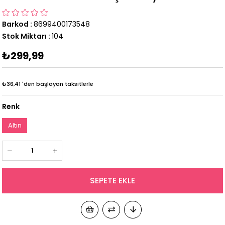
Barkod
:
8699400173548
Stok Miktarı
:
104
₺299,99
₺36,41
'den başlayan taksitlerle
Renk
Altın