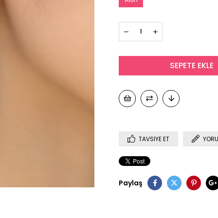
TAVSIYE ET
YORU
Paylaş