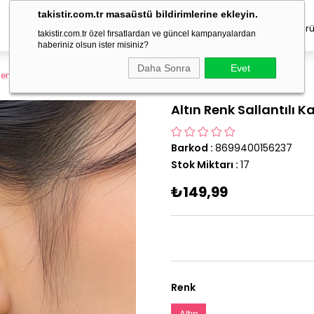
takistir.com.tr masaüstü bildirimlerine ekleyin.
Erkek Takı
Çocuk Aksesuar
Geçici Dövme
Saç Ürü
takistir.com.tr özel fırsatlardan ve güncel kampanyalardan
haberiniz olsun ister misiniz?
Daha Sonra
Evet
Renk Sallantılı Kalp Figürlü Küpe (Çift)
Altın Renk Sallantılı K
Barkod
:
8699400156237
Stok Miktarı
:
17
₺149,99
Renk
Altın