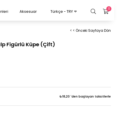
0
nleri
Aksesuar
Türkçe - TRY
< < Önceki Sayfaya Dön
alp Figürlü Küpe (Çift)
₺18,20
'den başlayan taksitlerle