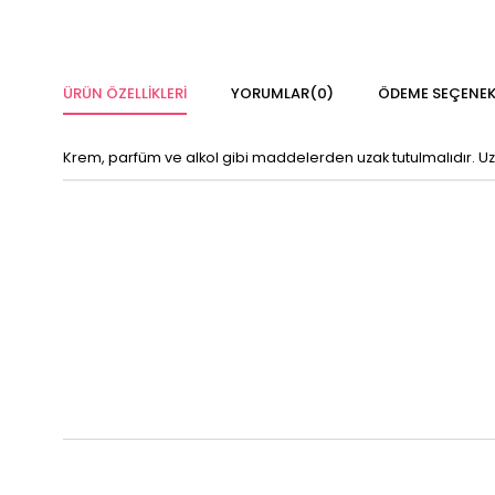
ÜRÜN ÖZELLIKLERI
YORUMLAR
(0)
ÖDEME SEÇENEK
Krem, parfüm ve alkol gibi maddelerden uzak tutulmalıdır. U