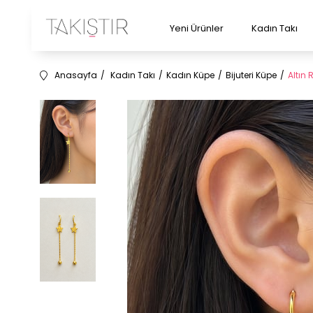
Yeni Ürünler
Kadın Takı
Anasayfa
Kadın Takı
Kadın Küpe
Bijuteri Küpe
Altın 