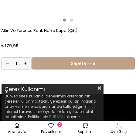
Altın Ve Turuncu Renk Halka Küpe (Çift)
₺179,99
Sepete Ekle
Çerez Kullanımı
Bu web sitesi kullanıcı deneyimini artırmak için
çerezler kullanmaktadır. Çerezlerin kullanılmasına
onay vermemeniz durumunda kullandığınız
internet tarayıcısının ayarlarından çerezleri iptal
edebilirsiniz. Politika için
BURAYA
tıklayınız.
0
Anasayfa
Favorilerim
Sepetim
Üye Girişi