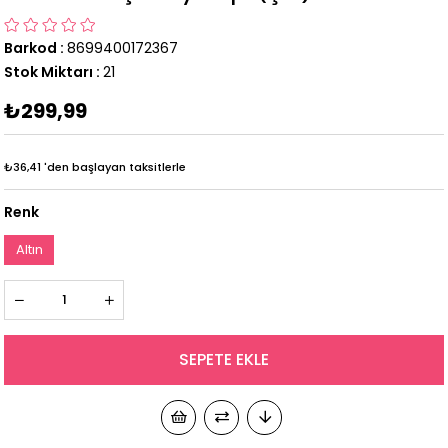
Barkod
:
8699400172367
Stok Miktarı
:
21
₺299,99
₺36,41
'den başlayan taksitlerle
Renk
Altın