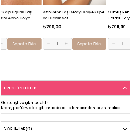
Altın Renk Taş Detaylı Kolye Küpe
Gümüş Renk Hologram Taş
ve Bileklik Set
Detaylı Kolye Ve Bileklik Set
₺799,00
₺799,99
Sepete Ekle
Sepete Ekle
ÜRÜN ÖZELLIKLERI
Gösterişli ve şık modeldir.
Krem, parfüm, alkol gibi maddeler ile temasından kaçınılmalıdır.
YORUMLAR
(0)