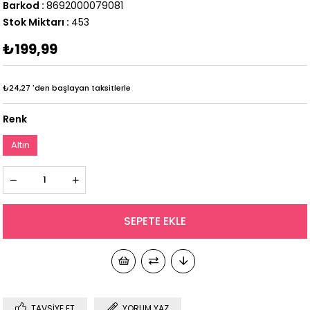
Barkod
:
8692000079081
Stok Miktarı
:
453
₺199,99
₺24,27
'den başlayan taksitlerle
Renk
Altın
TAVSIYE ET
YORUM YAZ