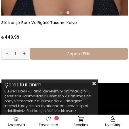
3'lü Karışık Renk Ve Figürlü Tasarım Kolye
₺449,99
Sepete Ekle
Çerez Kullanımı
Bu web sitesi kullanıcı deneyimini artırmak için
çerezler kullanmaktadır. Çerezlerin kullanılmasına
onay vermemeniz durumunda kullandığınız
internet tarayıcısının ayarlarından çerezleri iptal
edebilirsiniz. Politika için
BURAYA
tıklayınız.
0
Anasayfa
Favorilerim
Sepetim
Üye Girişi