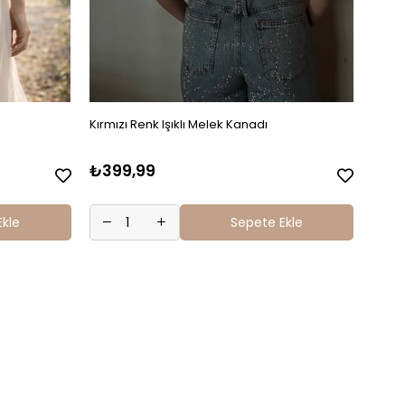
Kırmızı Renk Işıklı Melek Kanadı
Pembe
₺399,99
₺39
Ekle
Sepete Ekle