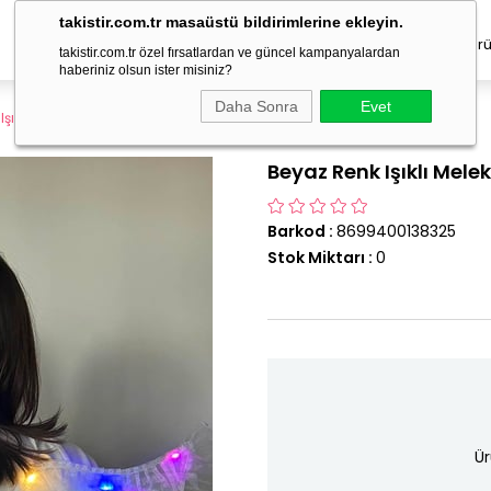
takistir.com.tr masaüstü bildirimlerine ekleyin.
Erkek Takı
Çocuk Aksesuar
Geçici Dövme
Saç Ürü
takistir.com.tr özel fırsatlardan ve güncel kampanyalardan
haberiniz olsun ister misiniz?
Daha Sonra
Evet
Işıklı Melek Kanadı
Beyaz Renk Işıklı Mele
Barkod
:
8699400138325
Stok Miktarı
:
0
Ür