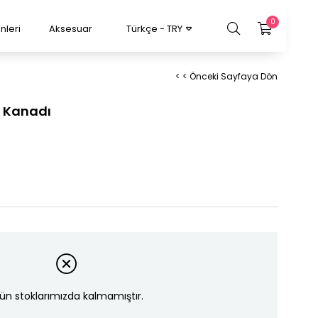
0
nleri
Aksesuar
Türkçe - TRY
< < Önceki Sayfaya Dön
k Kanadı
ün stoklarımızda kalmamıştır.