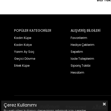
Bizi Tak
POPÜLER KATEGORİLER
ALIŞVERİŞ BİLGİLERİ
Kadın Küpe
Favorilerim
Kadın Kolye
Hediye Çeklerim
Yarım Ay Saç
Sepetim
Geçici Dövme
İade Taleplerim
Erkek Küpe
Sipariş Takibi
Hesabım
Çerez Kullanımı
Bu web sitesi kullanıcı deneyimini artırmak için çerezler