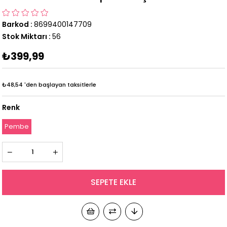
Barkod
:
8699400147709
Stok Miktarı
:
56
₺399,99
₺48,54
'den başlayan taksitlerle
Renk
Pembe