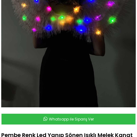
Whatsapp ile Sipariş Ver
Pembe Renk Led Yanıp Sönen Işıklı Melek Kanat