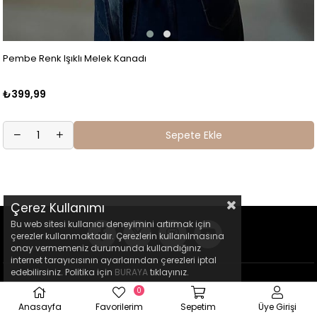
Pembe Renk Işıklı Melek Kanadı
₺399,99
Sepete Ekle
Çerez Kullanımı
Bu web sitesi kullanıcı deneyimini artırmak için
çerezler kullanmaktadır. Çerezlerin kullanılmasına
onay vermemeniz durumunda kullandığınız
internet tarayıcısının ayarlarından çerezleri iptal
edebilirsiniz. Politika için
BURAYA
tıklayınız.
0
Anasayfa
Favorilerim
Sepetim
Üye Girişi