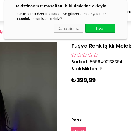
takistir.com.tr masaüstü bildirimlerine ekleyin.
Erkek Takı
Çocuk Aksesuar
Geçici Dövme
Saç Ürü
takistir.com.tr özel fırsatlardan ve güncel kampanyalardan
haberiniz olsun ister misiniz?
Daha Sonra
Evet
Işıklı Melek Kanadı
Fuşya Renk Işıklı Mele
Barkod
:
8699400138394
Stok Miktarı
:
5
₺399,99
Renk
Fuşya