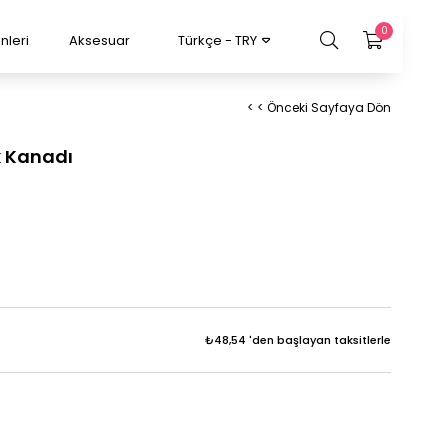
0
nleri
Aksesuar
Türkçe - TRY
< < Önceki Sayfaya Dön
k Kanadı
₺48,54
'den başlayan taksitlerle