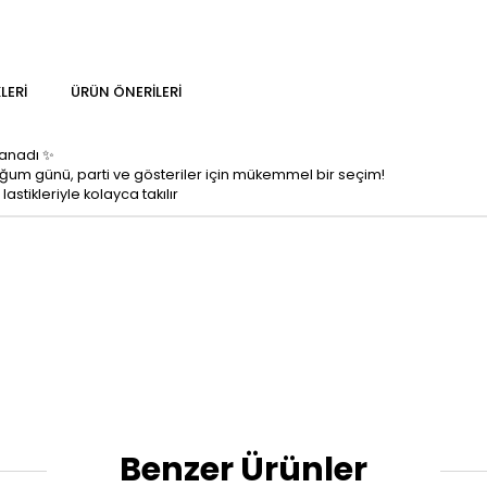
LERI
ÜRÜN ÖNERILERI
kanadı ✨
doğum günü, parti ve gösteriler için mükemmel bir seçim!
astikleriyle kolayca takılır
Benzer Ürünler