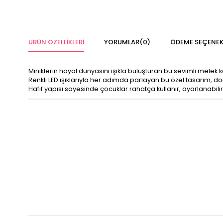
ÜRÜN ÖZELLIKLERI
YORUMLAR
(0)
ÖDEME SEÇENEK
Miniklerin hayal dünyasını ışıkla buluşturan bu sevimli melek 
Renkli LED ışıklarıyla her adımda parlayan bu özel tasarım, 
Hafif yapısı sayesinde çocuklar rahatça kullanır, ayarlanabilir l