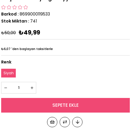
Barkod
:
8699000119533
Stok Miktarı
:
741
₺49,99
₺50,00
₺6,07
'den başlayan taksitlerle
Renk
Siyah