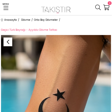
0
MENU
Anasayfa
Dövme
Orta Boy Dövmeler
Geçici Türk Bayrağı - Ayyıldız Dövme Tattoo