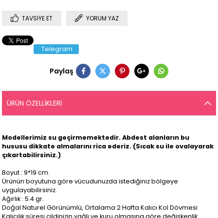
TAVSIYE ET
YORUM YAZ
Telegram
Paylaş
ÜRÜN ÖZELLIKLERI
Modellerimiz su geçirmemektedir. Abdest alanların bu
hususu dikkate almalarını rica ederiz. (Sıcak su ile ovalayarak
çıkartabilirsiniz.)
Boyut : 9*19 cm.
Ürünün boyutuna göre vücudunuzda istediğiniz bölgeye
uygulayabilirsiniz.
Ağırlık : 5.4 gr.
Doğal Naturel Görünümlü, Ortalama 2 Hafta Kalıcı Kol Dövmesi
Kalıcılık süresi cildinizin yağlı ve kuru olmasına göre değişkenlik