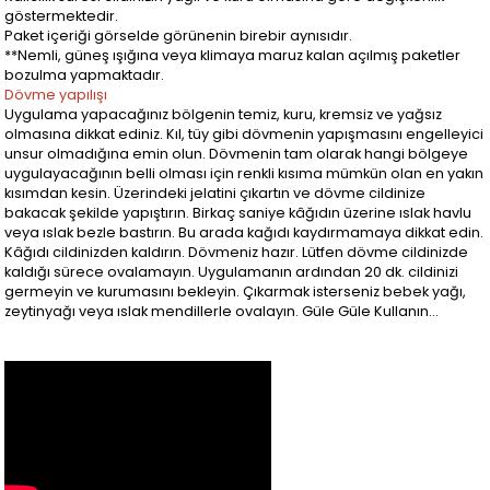
göstermektedir.
Paket içeriği görselde görünenin birebir aynısıdır.
**Nemli, güneş ışığına veya klimaya maruz kalan açılmış paketler
bozulma yapmaktadır.
Dövme yapılışı
Uygulama yapacağınız bölgenin temiz, kuru, kremsiz ve yağsız
olmasına dikkat ediniz. Kıl, tüy gibi dövmenin yapışmasını engelleyici
unsur olmadığına emin olun. Dövmenin tam olarak hangi bölgeye
uygulayacağının belli olması için renkli kısıma mümkün olan en yakın
kısımdan kesin. Üzerindeki jelatini çıkartın ve dövme cildinize
bakacak şekilde yapıştırın. Birkaç saniye kâğıdın üzerine ıslak havlu
veya ıslak bezle bastırın. Bu arada kağıdı kaydırmamaya dikkat edin.
Kâğıdı cildinizden kaldırın. Dövmeniz hazır. Lütfen dövme cildinizde
kaldığı sürece ovalamayın. Uygulamanın ardından 20 dk. cildinizi
germeyin ve kurumasını bekleyin. Çıkarmak isterseniz bebek yağı,
zeytinyağı veya ıslak mendillerle ovalayın. Güle Güle Kullanın...