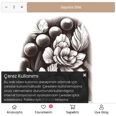
Sepete Ekle
Çerez Kullanımı
Bu web sitesi kullanıcı deneyimini artırmak için
çerezler kullanmaktadır. Çerezlerin kullanılmasına
onay vermemeniz durumunda kullandığınız
internet tarayıcısının ayarlarından çerezleri iptal
edebilirsiniz. Politika için
BURAYA
tıklayınız.
0
Anasayfa
Favorilerim
Sepetim
Üye Girişi