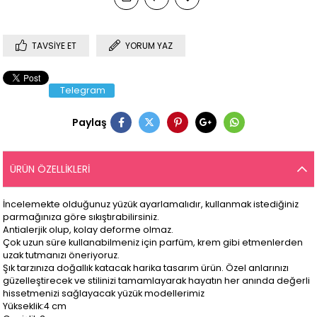
TAVSIYE ET
YORUM YAZ
Telegram
Paylaş
ÜRÜN ÖZELLIKLERI
İncelemekte olduğunuz yüzük ayarlamalıdır, kullanmak istediğiniz
parmağınıza göre sıkıştırabilirsiniz.
Antialerjik olup, kolay deforme olmaz.
Çok uzun süre kullanabilmeniz için parfüm, krem gibi etmenlerden
uzak tutmanızı öneriyoruz.
Şık tarzınıza doğallık katacak harika tasarım ürün. Özel anlarınızı
güzelleştirecek ve stilinizi tamamlayarak hayatın her anında değerli
hissetmenizi sağlayacak yüzük modellerimiz
Yükseklik:4 cm