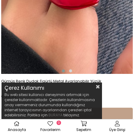
Gümüş Renk Dudak Figürlü Metal Ayarlanabilir Yüzük
Çerez Kullanımı
Bu web sitesi kullanıcı deneyimini artırmak için
₺89,99
çerezler kullanmaktadır. Çerezlerin kullanılmasına
onay vermemeniz durumunda kullandığınız
internet tarayıcısının ayarlarından çerezleri iptal
Sepete Ekle
edebilirsiniz. Politika için
BURAYA
tıklayınız.
0
Anasayfa
Favorilerim
Sepetim
Üye Girişi