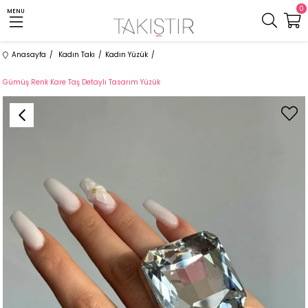
0
MENU
Anasayfa
Kadın Takı
Kadın Yüzük
Gümüş Renk Kare Taş Detaylı Tasarım Yüzük