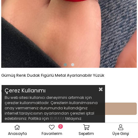
Gümüş Renk Dudak Figürlü Metal Ayarlanabilir Yüzük
Çerez Kullanımı
₺89,99
Bu web sitesi kullanıcı deneyimini artırmak için
çerezler kullanmaktadır. Çerezlerin kullanılmasına
onay vermemeniz durumunda kullandığınız
Sepete Ekle
internet tarayıcısının ayarlarından çerezleri iptal
edebilirsiniz. Politika için
BURAYA
tıklayınız.
0
Anasayfa
Favorilerim
Sepetim
Üye Girişi