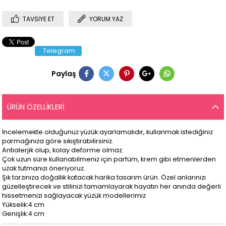
TAVSIYE ET
YORUM YAZ
Telegram
Paylaş
ÜRÜN ÖZELLIKLERI
İncelemekte olduğunuz yüzük ayarlamalıdır, kullanmak istediğiniz
parmağınıza göre sıkıştırabilirsiniz.
Antialerjik olup, kolay deforme olmaz.
Çok uzun süre kullanabilmeniz için parfüm, krem gibi etmenlerden
uzak tutmanızı öneriyoruz.
Şık tarzınıza doğallık katacak harika tasarım ürün. Özel anlarınızı
güzelleştirecek ve stilinizi tamamlayarak hayatın her anında değerli
hissetmenizi sağlayacak yüzük modellerimiz
Yükselik:4 cm
Genişlik:4 cm