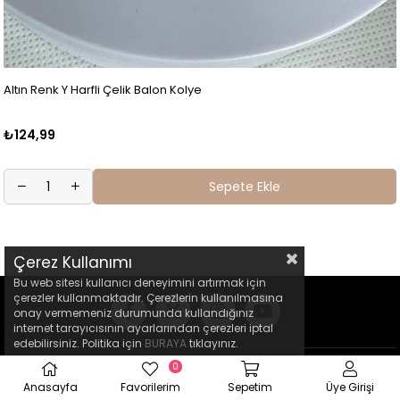
Altın Renk Y Harfli Çelik Balon Kolye
₺124,99
Sepete Ekle
Çerez Kullanımı
Bu web sitesi kullanıcı deneyimini artırmak için
çerezler kullanmaktadır. Çerezlerin kullanılmasına
onay vermemeniz durumunda kullandığınız
internet tarayıcısının ayarlarından çerezleri iptal
edebilirsiniz. Politika için
BURAYA
tıklayınız.
0
Anasayfa
Favorilerim
Sepetim
Üye Girişi