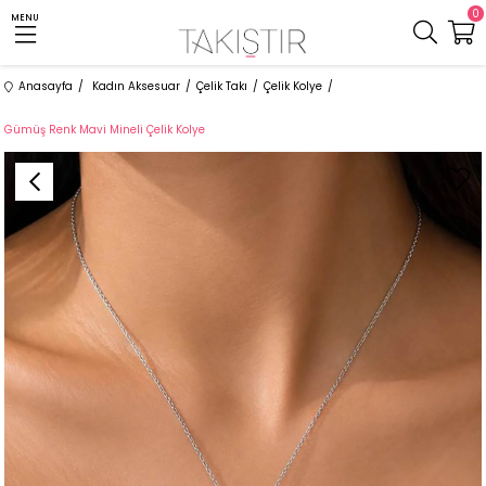
0
MENU
Anasayfa
Kadın Aksesuar
Çelik Takı
Çelik Kolye
Gümüş Renk Mavi Mineli Çelik Kolye