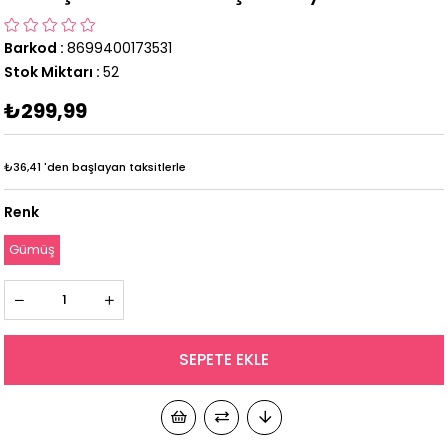
Barkod
:
8699400173531
Stok Miktarı
:
52
₺299,99
₺36,41
'den başlayan taksitlerle
Renk
Gümüş