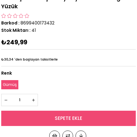
Yüzük
Barkod
:
8699400173432
Stok Miktarı
:
41
₺249,99
₺30,34
'den başlayan taksitlerle
Renk
Gümüş