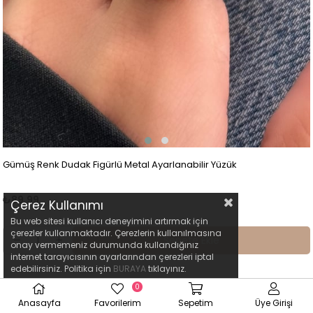
Gümüş Renk Dudak Figürlü Metal Ayarlanabilir Yüzük
₺89,99
Çerez Kullanımı
Bu web sitesi kullanıcı deneyimini artırmak için
çerezler kullanmaktadır. Çerezlerin kullanılmasına
Sepete Ekle
onay vermemeniz durumunda kullandığınız
internet tarayıcısının ayarlarından çerezleri iptal
edebilirsiniz. Politika için
BURAYA
tıklayınız.
0
Anasayfa
Favorilerim
Sepetim
Üye Girişi