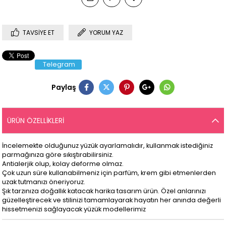
TAVSIYE ET
YORUM YAZ
Telegram
Paylaş
ÜRÜN ÖZELLIKLERI
İncelemekte olduğunuz yüzük ayarlamalıdır, kullanmak istediğiniz
parmağınıza göre sıkıştırabilirsiniz.
Antialerjik olup, kolay deforme olmaz.
Çok uzun süre kullanabilmeniz için parfüm, krem gibi etmenlerden
uzak tutmanızı öneriyoruz.
Şık tarzınıza doğallık katacak harika tasarım ürün. Özel anlarınızı
güzelleştirecek ve stilinizi tamamlayarak hayatın her anında değerli
hissetmenizi sağlayacak yüzük modellerimiz