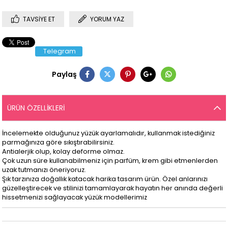
TAVSIYE ET
YORUM YAZ
Telegram
Paylaş
ÜRÜN ÖZELLIKLERI
İncelemekte olduğunuz yüzük ayarlamalıdır, kullanmak istediğiniz
parmağınıza göre sıkıştırabilirsiniz.
Antialerjik olup, kolay deforme olmaz.
Çok uzun süre kullanabilmeniz için parfüm, krem gibi etmenlerden
uzak tutmanızı öneriyoruz.
Şık tarzınıza doğallık katacak harika tasarım ürün. Özel anlarınızı
güzelleştirecek ve stilinizi tamamlayarak hayatın her anında değerli
hissetmenizi sağlayacak yüzük modellerimiz