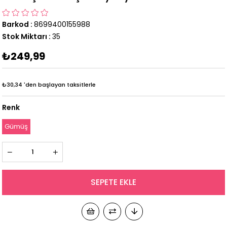
Barkod
:
8699400155988
Stok Miktarı
:
35
₺249,99
₺30,34
'den başlayan taksitlerle
Renk
Gümüş