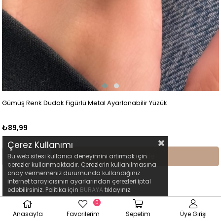
Gümüş Renk Dudak Figürlü Metal Ayarlanabilir Yüzük
₺89,99
Çerez Kullanımı
Sepete Ekle
Bu web sitesi kullanıcı deneyimini artırmak için
çerezler kullanmaktadır. Çerezlerin kullanılmasına
onay vermemeniz durumunda kullandığınız
internet tarayıcısının ayarlarından çerezleri iptal
edebilirsiniz. Politika için
BURAYA
tıklayınız.
0
Anasayfa
Favorilerim
Sepetim
Üye Girişi