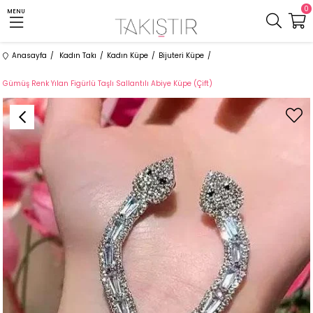
0
MENU
Anasayfa
Kadın Takı
Kadın Küpe
Bijuteri Küpe
Gümüş Renk Yılan Figürlü Taşlı Sallantılı Abiye Küpe (Çift)