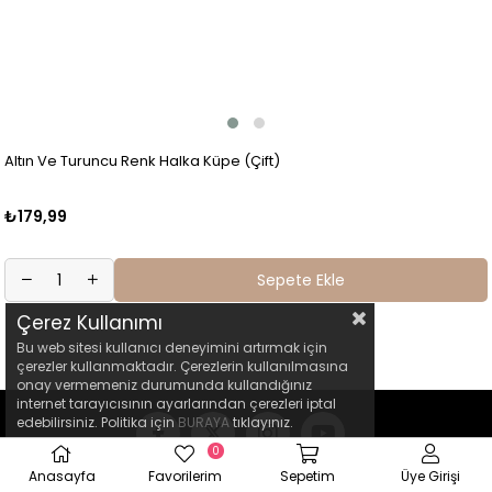
Altın Ve Turuncu Renk Halka Küpe (Çift)
₺179,99
Sepete Ekle
Çerez Kullanımı
Bu web sitesi kullanıcı deneyimini artırmak için
çerezler kullanmaktadır. Çerezlerin kullanılmasına
onay vermemeniz durumunda kullandığınız
internet tarayıcısının ayarlarından çerezleri iptal
edebilirsiniz. Politika için
BURAYA
tıklayınız.
0
Anasayfa
Favorilerim
Sepetim
Üye Girişi