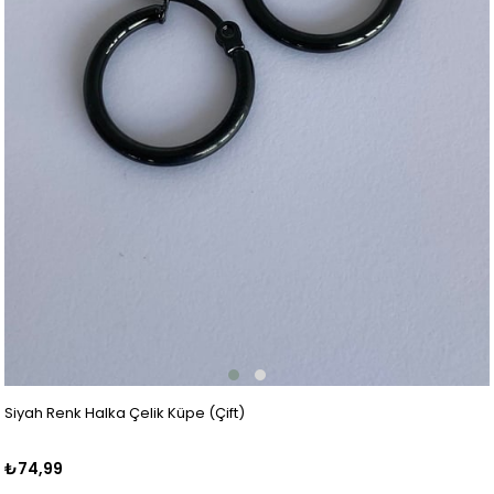
Siyah Renk Halka Çelik Küpe (Çift)
₺74,99