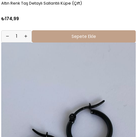
Altın Renk Taş Detaylı Sallantılı Küpe (Çift)
₺174,99
Sepete Ekle