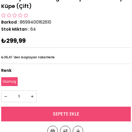
Küpe (Çift)
Barkod
:
8699400162610
Stok Miktarı
:
64
₺299,99
₺36,41
'den başlayan taksitlerle
Renk
Gümüş