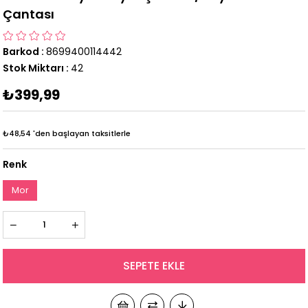
Çantası
Barkod
:
8699400114442
Stok Miktarı
:
42
₺399,99
₺48,54
'den başlayan taksitlerle
Renk
Mor