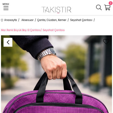
0
MENU
Anasayfa
Aksesuar
Çanta, Cüzdan, Kemer
Seyahat Çantası
Mor Renk Büyük Boy El Çantası/ Seyahat Çantası