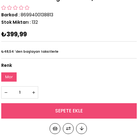
Barkod
:
8699400138813
Stok Miktarı
:
132
₺399,99
₺48,54
'den başlayan taksitlerle
Renk
Mor