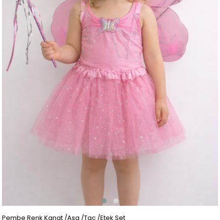
Pembe Renk Kanat /Asa /Taç /Etek Set