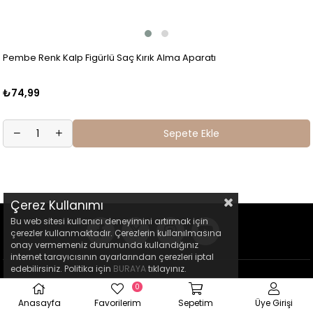
Pembe Renk Kalp Figürlü Saç Kırık Alma Aparatı
₺74,99
Sepete Ekle
Çerez Kullanımı
Bu web sitesi kullanıcı deneyimini artırmak için
çerezler kullanmaktadır. Çerezlerin kullanılmasına
onay vermemeniz durumunda kullandığınız
internet tarayıcısının ayarlarından çerezleri iptal
edebilirsiniz. Politika için
BURAYA
tıklayınız.
0
Anasayfa
Favorilerim
Sepetim
Üye Girişi