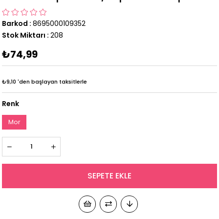
Barkod
:
8695000109352
Stok Miktarı
:
208
₺74,99
₺9,10
'den başlayan taksitlerle
Renk
Mor