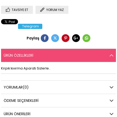
TAVSIYE ET
YORUM YAZ
Telegram
Paylaş
ÜRÜN ÖZELLIKLERI
Kirpik kıvırma Aparatı Sizlerle..
YORUMLAR
(0)
ÖDEME SEÇENEKLERI
ÜRÜN ÖNERILERI