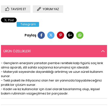
TAVSIYE ET
YORUM YAZ
Telegram
Paylaş
ÜRÜN ÖZELLIKLERI
- Gençlerin enerjisini yansıtan pembe renkteki kalp figürlü saç kırık
alma aparatı, stil sahibi saçlarınızı korumanız için idealdir.
- Materyali sayesinde dayanıklılığı artırılmış ve uzun süreli kullanım
sunar.
- Tekli paketi ile ihtiyacınız olan her an yanınızda taşıyabileceğiniz
pratik bir çözüm sunar.
- Kadın ve kız kullanıcılar için özel olarak tasarlanmış olup, kişisel
bakım rutininizin vazgeçilmez bir parçasıdır.