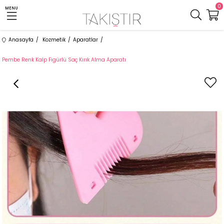
0
MENU
Anasayfa
Kozmetik
Aparatlar
Pembe Renk Kalp Figürlü Saç Kırık Alma Aparatı