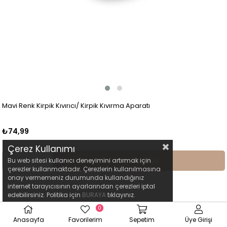
Mavi Renk Kirpik Kıvırıcı/ Kirpik Kıvırma Aparatı
₺74,99
Çerez Kullanımı
Sepete Ekle
Bu web sitesi kullanıcı deneyimini artırmak için
çerezler kullanmaktadır. Çerezlerin kullanılmasına
onay vermemeniz durumunda kullandığınız
internet tarayıcısının ayarlarından çerezleri iptal
edebilirsiniz. Politika için
BURAYA
tıklayınız.
0
Anasayfa
Favorilerim
Sepetim
Üye Girişi