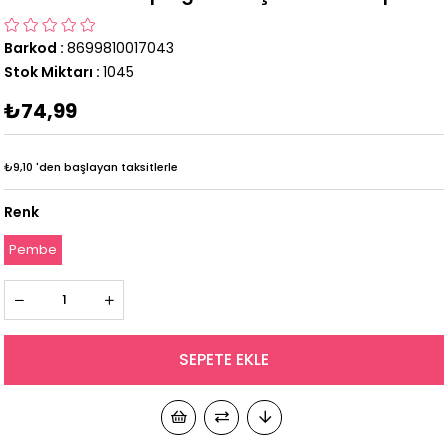
Barkod
:
8699810017043
Stok Miktarı
:
1045
₺74,99
₺9,10
'den başlayan taksitlerle
Renk
Pembe