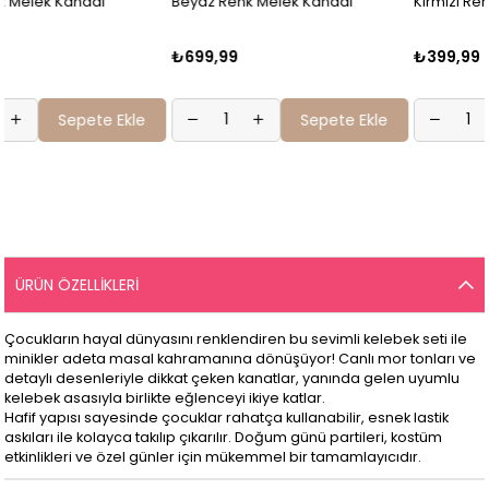
Beyaz Renk Melek Kanadı
Kırmızı Renk Işıklı Melek Kanadı
₺699,99
₺399,99
Sepete Ekle
Sepete Ekle
ÜRÜN ÖZELLIKLERI
Çocukların hayal dünyasını renklendiren bu sevimli kelebek seti ile
minikler adeta masal kahramanına dönüşüyor! Canlı mor tonları ve
detaylı desenleriyle dikkat çeken kanatlar, yanında gelen uyumlu
kelebek asasıyla birlikte eğlenceyi ikiye katlar.
Hafif yapısı sayesinde çocuklar rahatça kullanabilir, esnek lastik
askıları ile kolayca takılıp çıkarılır. Doğum günü partileri, kostüm
etkinlikleri ve özel günler için mükemmel bir tamamlayıcıdır.