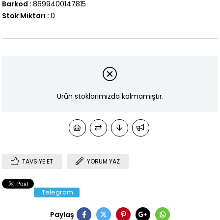
Barkod
:
8699400147815
Stok Miktarı
:
0
Ürün stoklarımızda kalmamıştır.
TAVSIYE ET
YORUM YAZ
Telegram
Paylaş