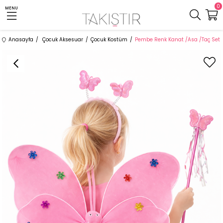
0
MENU
Anasayfa
Çocuk Aksesuar
Çocuk Kostüm
Pembe Renk Kanat /Asa /Taç Set