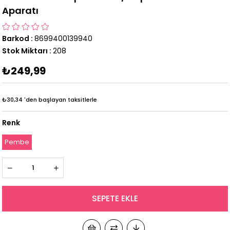
Aparatı
Barkod
:
8699400139940
Stok Miktarı
:
208
₺249,99
₺30,34
'den başlayan taksitlerle
Renk
Pembe