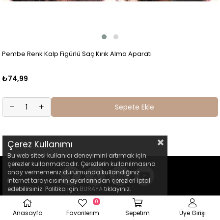
Pembe Renk Kalp Figürlü Saç Kırık Alma Aparatı
₺74,99
Sepete Ekle
Çerez Kullanımı
Bu web sitesi kullanıcı deneyimini artırmak için
çerezler kullanmaktadır. Çerezlerin kullanılmasına
onay vermemeniz durumunda kullandığınız
internet tarayıcısının ayarlarından çerezleri iptal
edebilirsiniz. Politika için
BURAYA
tıklayınız.
0
Anasayfa
Favorilerim
Sepetim
Üye Girişi