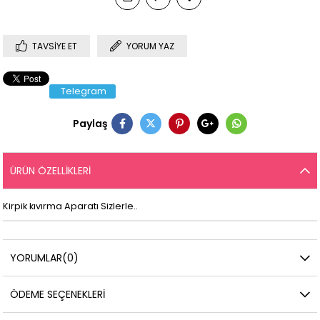
TAVSIYE ET
YORUM YAZ
Telegram
Paylaş
ÜRÜN ÖZELLIKLERI
Kirpik kıvırma Aparatı Sizlerle..
YORUMLAR
(0)
ÖDEME SEÇENEKLERI