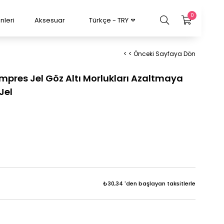
0
nleri
Aksesuar
Türkçe - TRY
< < Önceki Sayfaya Dön
pres Jel Göz Altı Morlukları Azaltmaya
Jel
₺30,34
'den başlayan taksitlerle