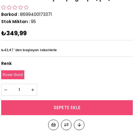
Barkod
:
8699400173371
Stok Miktarı
:
95
₺349,99
₺42,47
'den başlayan taksitlerle
Renk
Rose Gold