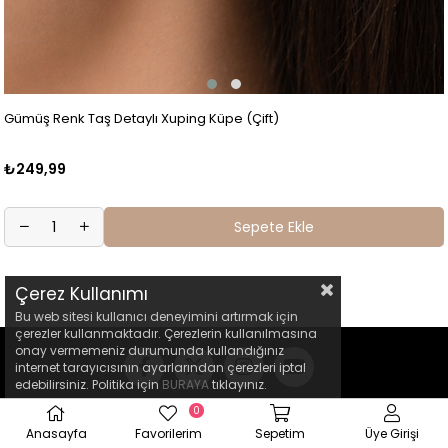
Gümüş Renk Taş Detaylı Xuping Küpe (Çift)
₺249,99
Sepete Ekle
Çerez Kullanımı
Bu web sitesi kullanıcı deneyimini artırmak için
çerezler kullanmaktadır. Çerezlerin kullanılmasına
onay vermemeniz durumunda kullandığınız
internet tarayıcısının ayarlarından çerezleri iptal
edebilirsiniz. Politika için
BURAYA
tıklayınız.
0
Anasayfa
Favorilerim
Sepetim
Üye Girişi