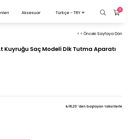
0
nleri
Aksesuar
Türkçe - TRY
< < Önceki Sayfaya Dön
At Kuyruğu Saç Modeli Dik Tutma Aparatı
₺18,20
'den başlayan taksitlerle