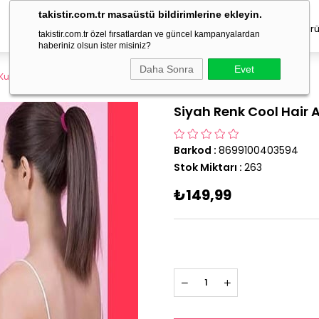
takistir.com.tr masaüstü bildirimlerine ekleyin.
Erkek Takı
Çocuk Aksesuar
Geçici Dövme
Saç Ürü
takistir.com.tr özel fırsatlardan ve güncel kampanyalardan
haberiniz olsun ister misiniz?
Daha Sonra
Evet
 Kuyruğu Saç Modeli Dik Tutma Aparatı
Siyah Renk Cool Hair 
Barkod
:
8699100403594
Stok Miktarı
:
263
₺149,99