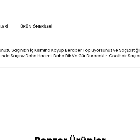
LERI
ÜRÜN ÖNERILERI
ünüzü Saçınızın İç Kısmına Koyup Beraber Topluyorsunuz ve SaçLastiği
nde Saçınız Daha Hacimli Daha Dik Ve Gür Duracaktır CoolHair Saçlar