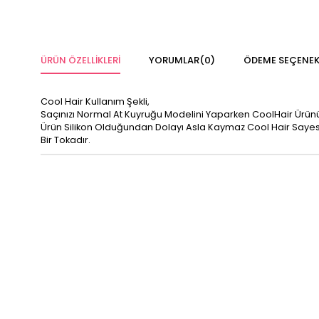
ÜRÜN ÖZELLIKLERI
YORUMLAR
(0)
ÖDEME SEÇENEK
Cool Hair Kullanım Şekli,
Saçınızı Normal At Kuyruğu Modelini Yaparken CoolHair Ürün
Ürün Silikon Olduğundan Dolayı Asla Kaymaz Cool Hair Sayesi
Bir Tokadır.