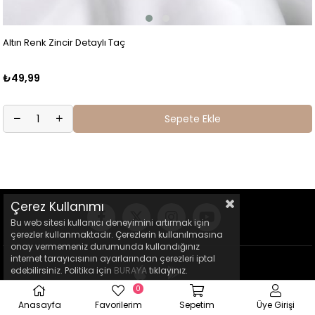
Altın Renk Zincir Detaylı Taç
₺49,99
Sepete Ekle
Çerez Kullanımı
Bu web sitesi kullanıcı deneyimini artırmak için
çerezler kullanmaktadır. Çerezlerin kullanılmasına
onay vermemeniz durumunda kullandığınız
internet tarayıcısının ayarlarından çerezleri iptal
edebilirsiniz. Politika için
BURAYA
tıklayınız.
0
Anasayfa
Favorilerim
Sepetim
Üye Girişi