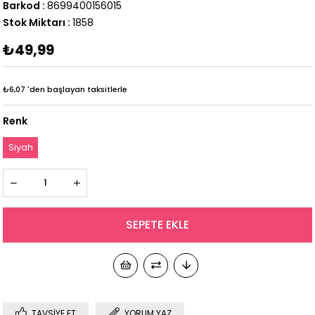
Barkod
:
8699400156015
Stok Miktarı
:
1858
₺49,99
₺6,07
'den başlayan taksitlerle
Renk
Siyah
TAVSIYE ET
YORUM YAZ