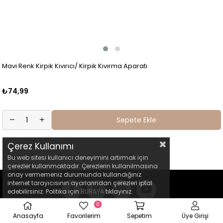
Mavi Renk Kirpik Kıvırıcı/ Kirpik Kıvırma Aparatı
₺74,99
Sepete Ekle
Çerez Kullanımı
Bu web sitesi kullanıcı deneyimini artırmak için
çerezler kullanmaktadır. Çerezlerin kullanılmasına
onay vermemeniz durumunda kullandığınız
internet tarayıcısının ayarlarından çerezleri iptal
edebilirsiniz. Politika için
BURAYA
tıklayınız.
0
Anasayfa
Favorilerim
Sepetim
Üye Girişi