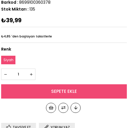
Barkod
:
8699100360378
Stok Miktarı
:
135
₺39,99
₺4,85
'den başlayan taksitlerle
Renk
Siyah
TAVSIYE ET
YORUM YAZ