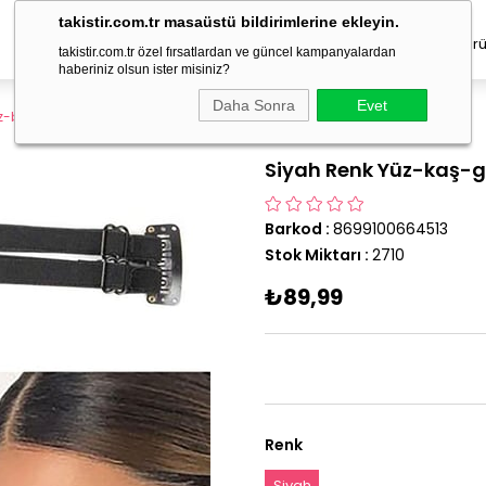
takistir.com.tr masaüstü bildirimlerine ekleyin.
Erkek Takı
Çocuk Aksesuar
Geçici Dövme
Saç Ürü
takistir.com.tr özel fırsatlardan ve güncel kampanyalardan
haberiniz olsun ister misiniz?
Daha Sonra
Evet
z-boyun Germe Aparatı
Siyah Renk Yüz-kaş-
Barkod
:
8699100664513
Stok Miktarı
:
2710
₺89,99
Renk
Siyah