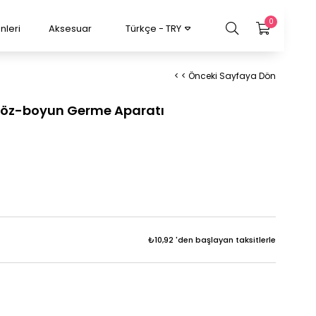
0
nleri
Aksesuar
Türkçe - TRY
< < Önceki Sayfaya Dön
göz-boyun Germe Aparatı
₺10,92
'den başlayan taksitlerle