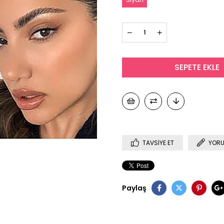
TAVSIYE ET
YORU
Paylaş