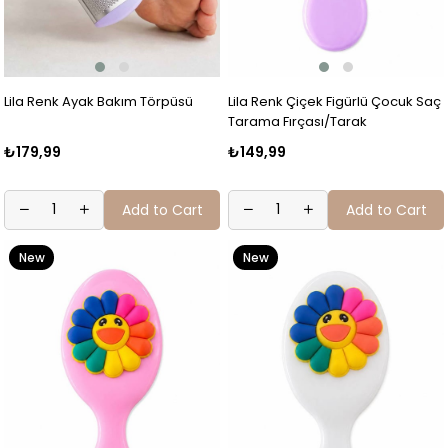
Lila Renk Ayak Bakım Törpüsü
Lila Renk Çiçek Figürlü Çocuk Saç
Tarama Fırçası/Tarak
₺179,99
₺149,99
Add to Cart
Add to Cart
New
New
Item
Item