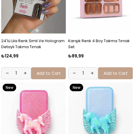
24'lü Lila Renk Simli Ve Hologram
Karışık Renk 4 Boy Takma Tırnak
Detaylı Takma Tırnak
Set
₺124,99
₺89,99
Add to Cart
Add to Cart
New
New
Item
Item