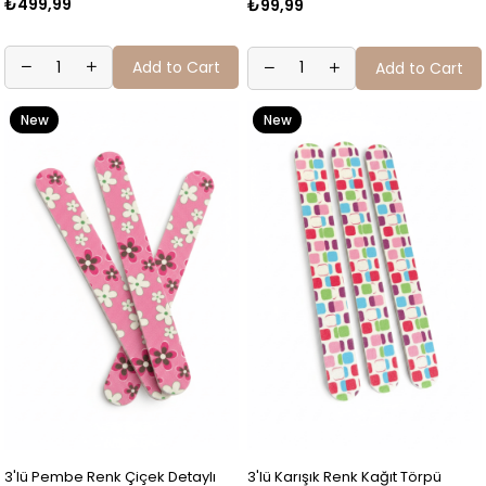
₺499,99
₺99,99
Add to Cart
Add to Cart
New
New
Item
Item
3'lü Pembe Renk Çiçek Detaylı
3'lü Karışık Renk Kağıt Törpü