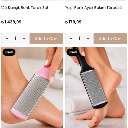
12'li Karışık Renk Tarak Set
Yeşil Renk Ayak Bakım Törpüsü
₺1.439,99
₺179,99
Add to Cart
Add to Cart
New
New
Item
Item