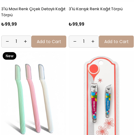
3'lü Karışık Renk Kağıt Törpü
3'lü Mavi Renk Çiçek Detaylı Kağıt
Törpü
₺99,99
₺99,99
Add to Cart
Add to Cart
New
Item