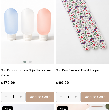
3'lü Doldurulabilir Şişe Set+Krem
3'lü Kuş Desenli Kağıt Törpü
Kutusu
₺179,99
₺99,99
Add to Cart
Add to Cart
New
New