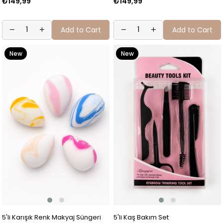
₺149,99
₺149,99
Add to Cart
Add to Cart
New
New
Item
Item
5'li Karışık Renk Makyaj Süngeri
5'li Kaş Bakım Set