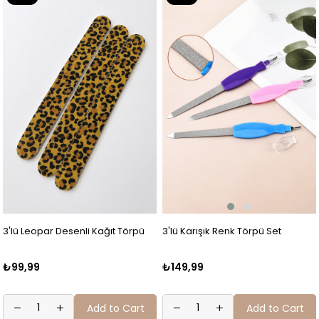
Item
Item
3'lü Karışık Renk Törpü Set
3'lü Leopar Desenli Kağıt Törpü
₺149,99
₺99,99
Add to Cart
Add to Cart