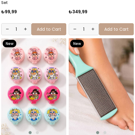
Set
₺99,99
₺349,99
Add to Cart
Add to Cart
New
New
Item
Item