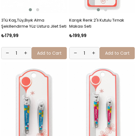
3'lü Kaş,Tüy,Bıyık Alma
Karışık Renk 2'li Kutulu Tırnak
Şekillendirme Yüz Ustura Jilet Seti
Makası Seti
₺179,99
₺199,99
Add to Cart
Add to Cart