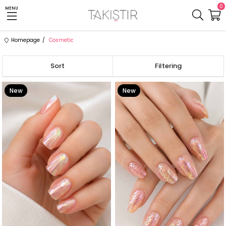
0
MENU
Homepage
Cosmetic
Sort
Filtering
New
New
Item
Item