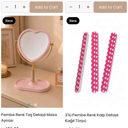
Add to Cart
Add to Cart
New
New
Item
Item
Pembe Renk Taş Detaylı Masa
3'lü Pembe Renk Kalp Detaylı
Aynası
Kağıt Törpü