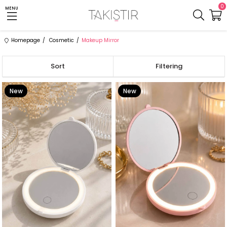
0
MENU
Homepage
Cosmetic
Makeup Mirror
Sort
Filtering
New
New
Item
Item