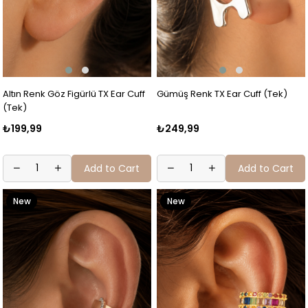
Altın Renk Göz Figürlü TX Ear Cuff
Gümüş Renk TX Ear Cuff (Tek)
(Tek)
₺199,99
₺249,99
Add to Cart
Add to Cart
New
New
Item
Item