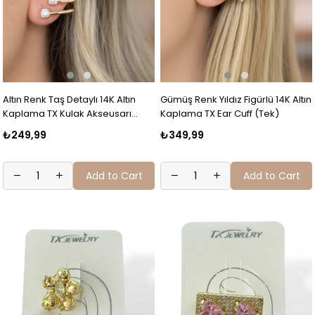
Altın Renk Taş Detaylı 14K Altın
Gümüş Renk Yıldız Figürlü 14K Altın
Kaplama TX Kulak Akseusarı
Kaplama TX Ear Cuff (Tek)
(Tek)
₺249,99
₺349,99
Add to Cart
Add to Cart