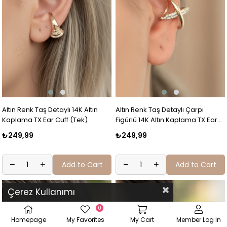
Altın Renk Taş Detaylı 14K Altın
Altın Renk Taş Detaylı Çarpı
Kaplama TX Ear Cuff (Tek)
Figürlü 14K Altın Kaplama TX Ear
Cuff (Tek)
₺249,99
₺249,99
Add to Cart
Add to Cart
Çerez Kullanımı
0
Homepage
My Favorites
My Cart
Member Log In