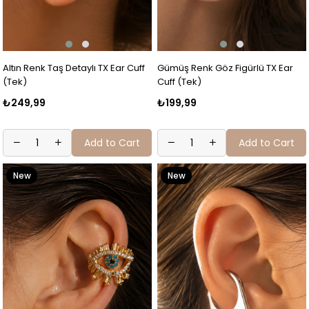
Altın Renk Taş Detaylı TX Ear Cuff
Gümüş Renk Göz Figürlü TX Ear
(Tek)
Cuff (Tek)
₺249,99
₺199,99
Add to Cart
Add to Cart
New
New
Item
Item