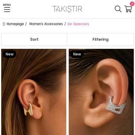
0
MENU
Homepage
Women's Accessories
Ear Accessory
Sort
Filtering
New
New
Item
Item