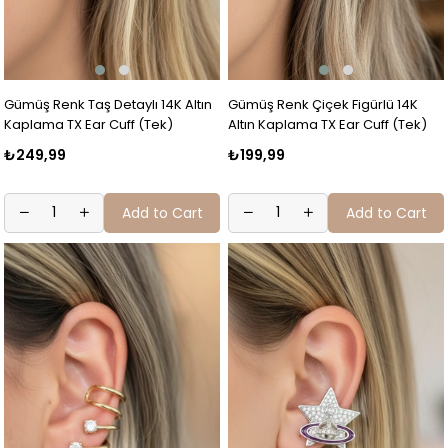
Gümüş Renk Taş Detaylı 14K Altın
Gümüş Renk Çiçek Figürlü 14K
Kaplama TX Ear Cuff (Tek)
Altın Kaplama TX Ear Cuff (Tek)
₺249,99
₺199,99
Add to Cart
Add to Cart