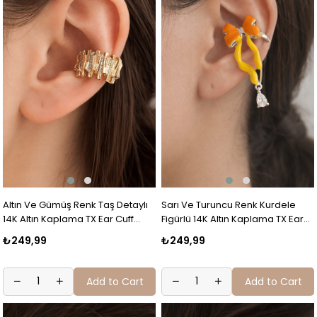
Altın Ve Gümüş Renk Taş Detaylı
Sarı Ve Turuncu Renk Kurdele
14K Altın Kaplama TX Ear Cuff
Figürlü 14K Altın Kaplama TX Ear
(Tek)
Cuff (Tek)
₺249,99
₺249,99
Add to Cart
Add to Cart