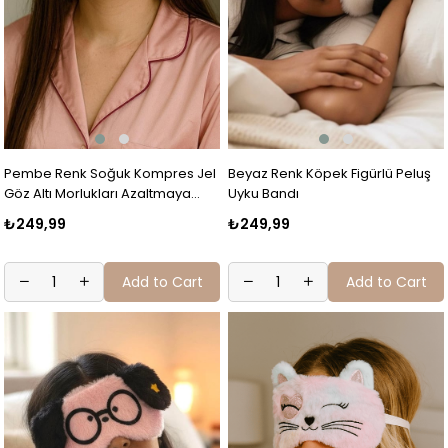
Pembe Renk Soğuk Kompres Jel
Beyaz Renk Köpek Figürlü Peluş
Göz Altı Morlukları Azaltmaya
Uyku Bandı
Soğuk Sıcak Kompres Jel
₺249,99
₺249,99
Add to Cart
Add to Cart