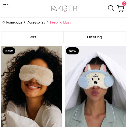
0
MENU
Homepage
Accessories
Sleeping Mask
Sort
Filtering
New
New
Item
Item