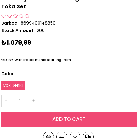
Toka Set
Barkod
:
8699400148850
Stock Amount
:
200
₺1.079,99
₺131,06
With install ments starting from
Color
Çok Renkli