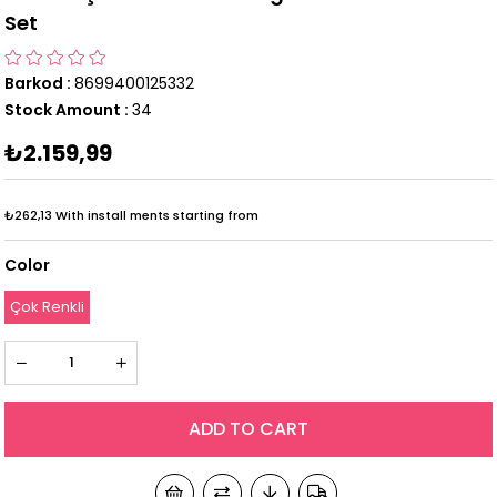
Set
Barkod
:
8699400125332
Stock Amount
:
34
₺2.159,99
₺262,13
With install ments starting from
Color
Çok Renkli