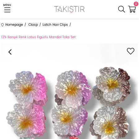
0
MENU
Homepage
Clasp
Latch Hair Clips
12'li Karışık Renk Lotus Figürlü Mandal Toka Set