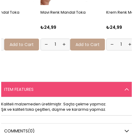
Mavi Renk Mandal Toka
Krem Renk Mandal Toka
₺24,99
₺24,99
t
Add to Cart
Add to Cart
ITEM FEATURES
Kaliteli malzemeden üretilmiştir. Saçta çekme yapmaz.
Şık ve kaliteli toka çeşitleri, düşme ve kararma yapmaz.
COMMENTS
(0)