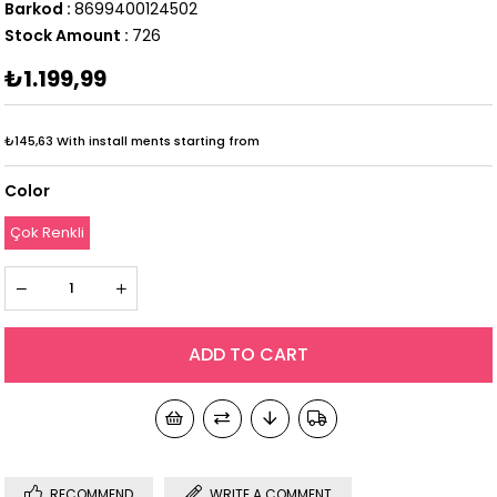
Barkod
:
8699400124502
Stock Amount
:
726
₺1.199,99
₺145,63
With install ments starting from
Color
Çok Renkli
RECOMMEND
WRITE A COMMENT