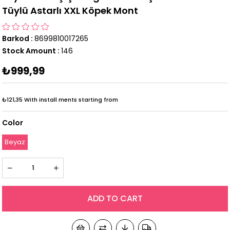
Tüylü Astarlı XXL Köpek Mont
Barkod
:
8699810017265
Stock Amount
:
146
₺999,99
₺121,35
With install ments starting from
Color
Beyaz