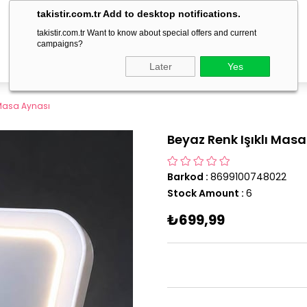
delivery within 1-3 business days!
takistir.com.tr Add to desktop notifications.
takistir.com.tr Want to know about special offers and current
campaigns?
Later
Yes
 Masa Aynası
Beyaz Renk Işıklı Mas
Barkod
:
8699100748022
Stock Amount
:
6
₺699,99