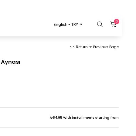
0
English - TRY
< < Return to Previous Page
a Aynası
₺84,95
With install ments starting from