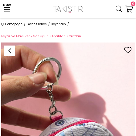
0
MENU
Homepage
Accessories
Keychain
Beyaz Ve Mavi Renk Göz Figürlü Anahtarlık Cüzdan