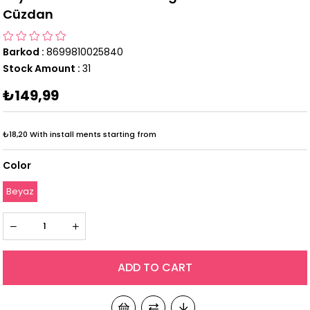
Cüzdan
Barkod
:
8699810025840
Stock Amount
:
31
₺149,99
₺18,20
With install ments starting from
Color
Beyaz