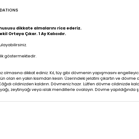
DATIONS
ususu dikkate almalarını rica ederiz.
ekil Ortaya Çıkar. 1 Ay Kalıcıdır.
ayabilirsiniz.
nlik göstermektedir.
z olmasına dikkat ediniz. Kıl, tüy gibi dövmenin yapışmasını engelley
 olan en yakın kısımdan kesin. Üzerindeki jelatini çıkartın ve dövme ci
âğıdı cildinizden kaldırın. Dövmeniz hazır. Lütfen dövme cildinizde ka
ağı, zeytinyağı veya ıslak mendillerle ovalayın. Dövme yapıldığında şe