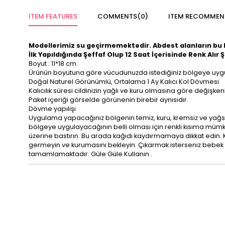
ITEM FEATURES
COMMENTS
(0)
ITEM RECOMMEN
Modellerimiz su geçirmemektedir. Abdest alanların bu h
İlk Yapıldığında Şeffaf Olup 12 Saat İçerisinde Renk Alır Ş
Boyut : 11*18 cm.
Ürünün boyutuna göre vücudunuzda istediğiniz bölgeye uygul
Doğal Naturel Görünümlü, Ortalama 1 Ay Kalıcı Kol Dövmesi
Kalıcılık süresi cildinizin yağlı ve kuru olmasına göre değişke
Paket içeriği görselde görünenin birebir aynısıdır.
Dövme yapılışı
Uygulama yapacağınız bölgenin temiz, kuru, kremsiz ve yağsı
bölgeye uygulayacağının belli olması için renkli kısıma mümkün
üzerine bastırın. Bu arada kağıdı kaydırmamaya dikkat edin. K
germeyin ve kurumasını bekleyin. Çıkarmak isterseniz bebek y
tamamlamaktadır. Güle Güle Kullanın..