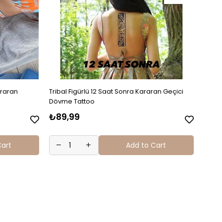
araran
Tribal Figürlü 12 Saat Sonra Kararan Geçici
Çiçek
Dövme Tattoo
Dövm
₺89,99
₺89
Cart
Add to Cart