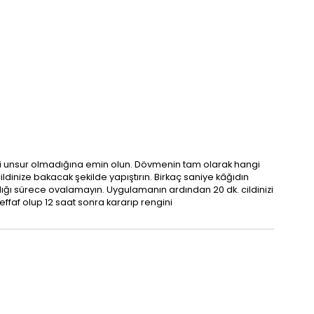
ici unsur olmadığına emin olun. Dövmenin tam olarak hangi
ldinize bakacak şekilde yapıştırın. Birkaç saniye kâğıdın
ldığı sürece ovalamayın. Uygulamanın ardından 20 dk. cildinizi
ffaf olup 12 saat sonra kararıp rengini