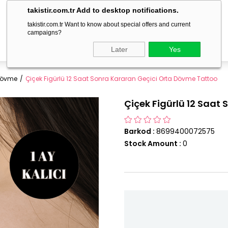
delivery within 1-3 business days!
takistir.com.tr Add to desktop notifications.
takistir.com.tr Want to know about special offers and current
campaigns?
Later
Yes
 Dövme
Çiçek Figürlü 12 Saat Sonra Kararan Geçici Orta Dövme Tattoo
Çiçek Figürlü 12 Saat
Barkod
:
8699400072575
Stock Amount
:
0