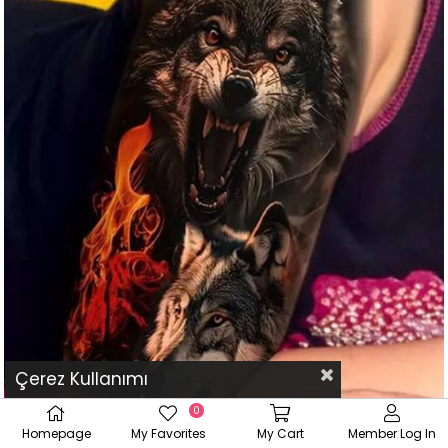
Çerez Kullanımı
0
Homepage
My Favorites
My Cart
Member Log In