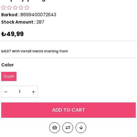
Barkod
:
8699400072643
Stock Amount
:
287
₺49,99
₺6,07
With install ments starting from
Color
Siyah