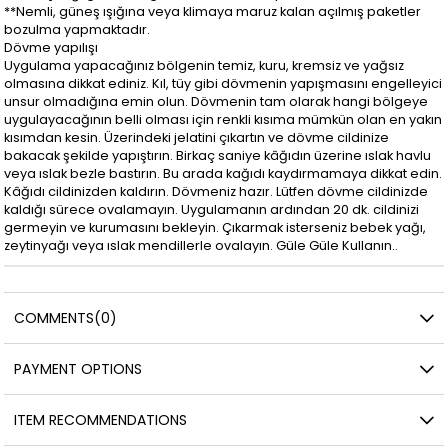
**Nemli, güneş ışığına veya klimaya maruz kalan açılmış paketler
bozulma yapmaktadır.
Dövme yapılışı
Uygulama yapacağınız bölgenin temiz, kuru, kremsiz ve yağsız
olmasına dikkat ediniz. Kıl, tüy gibi dövmenin yapışmasını engelleyici
unsur olmadığına emin olun. Dövmenin tam olarak hangi bölgeye
uygulayacağının belli olması için renkli kısıma mümkün olan en yakın
kısımdan kesin. Üzerindeki jelatini çıkartın ve dövme cildinize
bakacak şekilde yapıştırın. Birkaç saniye kâğıdın üzerine ıslak havlu
veya ıslak bezle bastırın. Bu arada kağıdı kaydırmamaya dikkat edin.
Kâğıdı cildinizden kaldırın. Dövmeniz hazır. Lütfen dövme cildinizde
kaldığı sürece ovalamayın. Uygulamanın ardından 20 dk. cildinizi
germeyin ve kurumasını bekleyin. Çıkarmak isterseniz bebek yağı,
zeytinyağı veya ıslak mendillerle ovalayın. Güle Güle Kullanın..
COMMENTS
(0)
PAYMENT OPTIONS
ITEM RECOMMENDATIONS