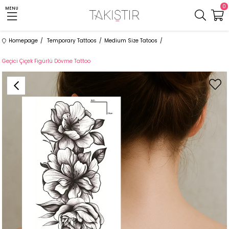
0
MENU
Homepage
Temporary Tattoos
Medium Size Tatoos
Geçici Çiçek Figürlü Dövme Tattoo