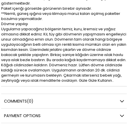
göstermektedir.
Paket içeriği görselde görünenin birebir aynısıdır.
**Nemli, güneş ışığına veya klimaya maruz kalan açılmış paketler
bozulma yapmaktadır.
Dövme yapılışı
Uygulama yapacağınız bölgenin temiz, kuru, kremsiz ve yağsız
olmasına dikkat ediniz. Kıl, tüy gibi dövmenin yapışmasını engelleyici
unsur olmadığına emin olun. Dövmenin tam olarak hangi bölgeye
uygulayacağının belli olması için renkli kısıma mümkün olan en yakın
kısımdan kesin. Üzerindeki jelatini çıkartın ve dövme cildinize
bakacak şekilde yapıştırın. Birkaç saniye kâğıdın üzerine ıslak havlu
veya ıslak bezle bastırın. Bu arada kağıdı kaydırmamaya dikkat edin.
Kâğıdı cildinizden kaldırın. Dövmeniz hazır. Lütfen dövme cildinizde
kaldığı sürece ovalamayın. Uygulamanın ardından 20 dk. cildinizi
germeyin ve kurumasını bekleyin. Çıkarmak isterseniz bebek yağı,
zeytinyağı veya ıslak mendillerle ovalayın. Güle Güle Kullanın..
COMMENTS
(0)
PAYMENT OPTIONS