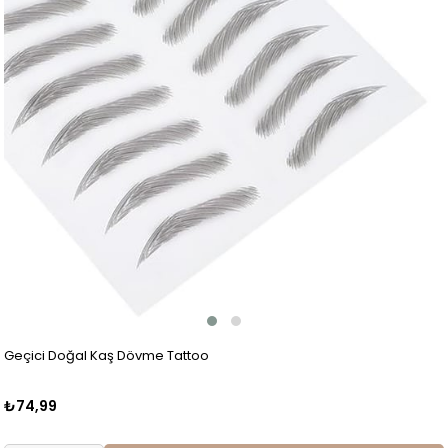
Geçici Doğal Kaş Dövme Tattoo
₺74,99