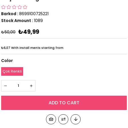
Barkod
:
8699100725221
Stock Amount
:
1089
₺49,99
₺50,00
₺6,07
With install ments starting from
Color
Çok Renkli