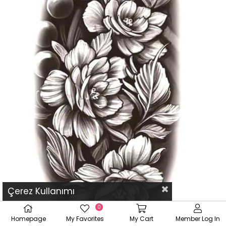
Çerez Kullanımı
0
Homepage
My Favorites
My Cart
Member Log In