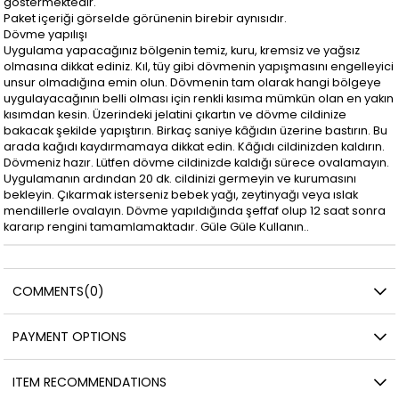
göstermektedir.
Paket içeriği görselde görünenin birebir aynısıdır.
Dövme yapılışı
Uygulama yapacağınız bölgenin temiz, kuru, kremsiz ve yağsız
olmasına dikkat ediniz. Kıl, tüy gibi dövmenin yapışmasını engelleyici
unsur olmadığına emin olun. Dövmenin tam olarak hangi bölgeye
uygulayacağının belli olması için renkli kısıma mümkün olan en yakın
kısımdan kesin. Üzerindeki jelatini çıkartın ve dövme cildinize
bakacak şekilde yapıştırın. Birkaç saniye kâğıdın üzerine bastırın. Bu
arada kağıdı kaydırmamaya dikkat edin. Kâğıdı cildinizden kaldırın.
Dövmeniz hazır. Lütfen dövme cildinizde kaldığı sürece ovalamayın.
Uygulamanın ardından 20 dk. cildinizi germeyin ve kurumasını
bekleyin. Çıkarmak isterseniz bebek yağı, zeytinyağı veya ıslak
mendillerle ovalayın. Dövme yapıldığında şeffaf olup 12 saat sonra
kararıp rengini tamamlamaktadır. Güle Güle Kullanın..
COMMENTS
(0)
PAYMENT OPTIONS
ITEM RECOMMENDATIONS