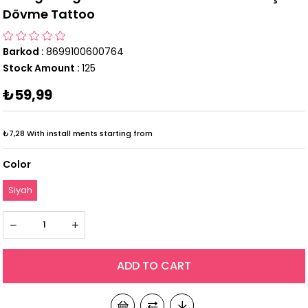
Dövme Tattoo
Barkod
:
8699100600764
Stock Amount
:
125
₺59,99
₺7,28
With install ments starting from
Color
Siyah