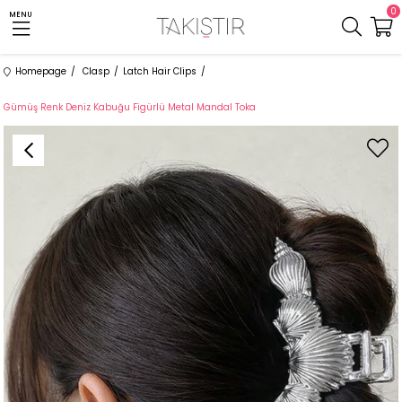
0
MENU
Homepage
Clasp
Latch Hair Clips
Gümüş Renk Deniz Kabuğu Figürlü Metal Mandal Toka