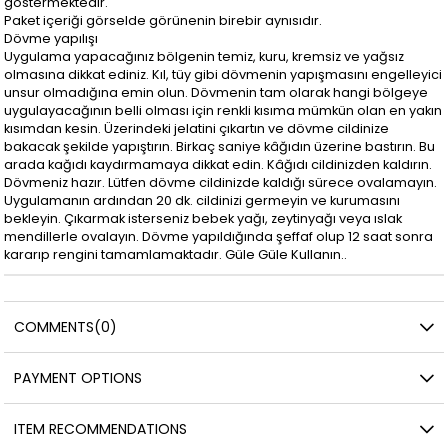
göstermektedir.
Paket içeriği görselde görünenin birebir aynısıdır.
Dövme yapılışı
Uygulama yapacağınız bölgenin temiz, kuru, kremsiz ve yağsız
olmasına dikkat ediniz. Kıl, tüy gibi dövmenin yapışmasını engelleyici
unsur olmadığına emin olun. Dövmenin tam olarak hangi bölgeye
uygulayacağının belli olması için renkli kısıma mümkün olan en yakın
kısımdan kesin. Üzerindeki jelatini çıkartın ve dövme cildinize
bakacak şekilde yapıştırın. Birkaç saniye kâğıdın üzerine bastırın. Bu
arada kağıdı kaydırmamaya dikkat edin. Kâğıdı cildinizden kaldırın.
Dövmeniz hazır. Lütfen dövme cildinizde kaldığı sürece ovalamayın.
Uygulamanın ardından 20 dk. cildinizi germeyin ve kurumasını
bekleyin. Çıkarmak isterseniz bebek yağı, zeytinyağı veya ıslak
mendillerle ovalayın. Dövme yapıldığında şeffaf olup 12 saat sonra
kararıp rengini tamamlamaktadır. Güle Güle Kullanın..
COMMENTS
(0)
PAYMENT OPTIONS
ITEM RECOMMENDATIONS