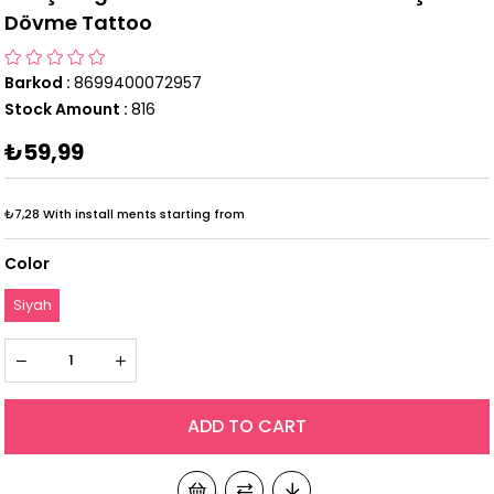
Dövme Tattoo
Barkod
:
8699400072957
Stock Amount
:
816
₺59,99
₺7,28
With install ments starting from
Color
Siyah